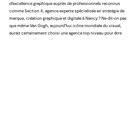
d’excellence graphique auprès de professionnels reconnus
comme Section 4, agence experte spécialisée en stratégie de
marque, création graphique et digitale à Nancy ? Ne dit-on pas
que même Van Gogh, aujourd’hui icône mondiale du visuel,
aurait certainement choisi une agence top niveau pour être
accompagné (ou pas) ?
À réfléchir, non ? Prêt(e)s pour ce chemin plein de pointes Bic,
de palettes Pantone et de café trop caféiné ?
Partager :
Linkedin
|
Facebook
|
Twitter