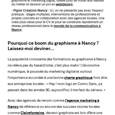
graphisme et marketing digital, idéale pour se frotter aux réalités
du métier et devenir un pro en
webdesign
.
Pigier Création Nancy
: Ici, on ne plaisante pas avec l’aspect
pratique : stages multiples, interventions de professionnels et
projets concrets en collaboration avec des agences locales. Une
vraie plus-value pour le CV et pour se construire rapidement un
réseau professionnel dans le
monde de la communication à
Nancy
.
Pourquoi ce boom du graphisme à Nancy ?
Laissez-moi deviner…
La popularité croissante des formations au graphisme à Nancy
ne relève pas du hasard total, c’est plus malin ! L’économie
numérique, la poussée du marketing digital et surtout
l’importance accordée à une bonne
charte graphique
font dire
aux entreprises locales : « Hey ! mon logo en Comic Sans, ça
passait dans les années 90, aujourd’hui il me faut du sérieux. »
Avec des agences de renom comme
l’agence marketing à
Nancy
de référence ou encore des success stories locales
comme
Clairefontaine
, devenir graphiste est loin d’être une