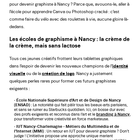
pour devenir graphiste à Nancy ? Parce que, avouons-le, aller à
l’école pour apprendre Canva ou Photoshop cracké : c’est
comme faire du vélo avec des roulettes à vie, aucune gloire là-
dedans.
Les écoles de graphisme à Nancy : la crème de
la crème, mais sans lactose
Tous ces jeunes créatifs frottent leurs tablettes graphiques
dans l’espoir de devenir les nouveaux champions de l’
identité
visuelle
ou de la
création de logo
. Nancy a justement
quelques perles rares pour former ces futurs graphistes
exigeants :
École Nationale Supérieure d’Art et de Design de Nancy
(ENSAD)
: La notoriété qui fait pâlir tous les beaux-arts parisiens,
et sans se ruiner au Starbucks quotidien. Ici, on bosse dur avec
des profs exigeants et reconnus dans l’art et le
branding à Nancy
,
pour transformer votre créativité en force marketeuse.
IUT Nancy-Charlemagne – Métiers du Multimédia et de
l’Internet (MMI)
: Un retour en IUT pour devenir graphiste ? Don’t
judge ! L’initiative propose une approche unique mariant