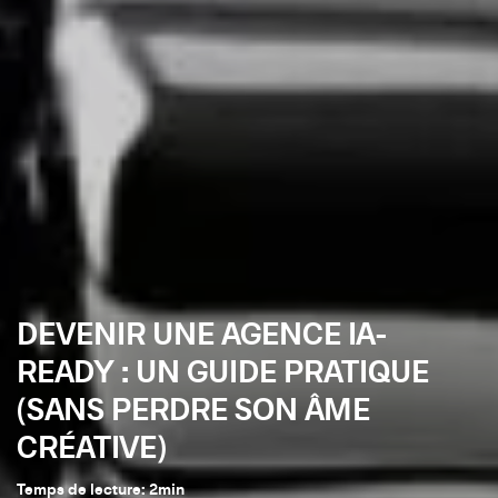
DEVENIR UNE AGENCE IA-
READY : UN GUIDE PRATIQUE
(SANS PERDRE SON ÂME
CRÉATIVE)
Temps de lecture:
2
min