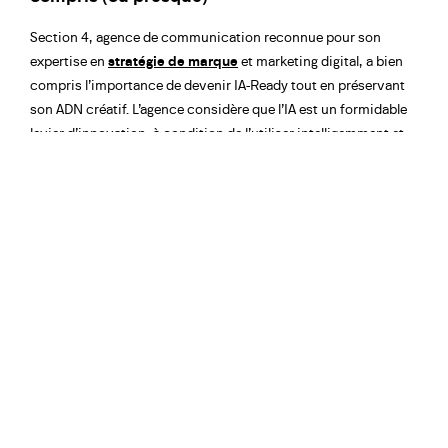
Section 4, agence de communication reconnue pour son
expertise en
stratégie de marque
et marketing digital, a bien
compris l’importance de devenir IA-Ready tout en préservant
son ADN créatif. L’agence considère que l’IA est un formidable
levier d’innovation, à condition de l’utiliser intelligemment et
avec parcimonie. Alors, l’IA est-elle vraiment l’avenir des
agences de communication, ou juste une mode passagère ? À
chacun de se faire son idée.
Partager :
Linkedin
|
Facebook
|
Twitter