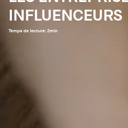
INFLUENCEURS
Temps de lecture:
2
min