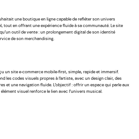
aitait une boutique en ligne capable de refléter son univers
l, tout en offrant une expérience fluide à sa communauté. Le site
 qu’un outil de vente : un prolongement digital de son identité
service de son merchandising.
u un site e-commerce mobile-first, simple, rapide et immersif.
nd les codes visuels propres à l’artiste, avec un design clair, des
s et une navigation fluide. L’objectif : offrir un espace qui parle aux
élément visuel renforce le lien avec l’univers musical.